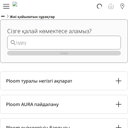
Ploom Aura туралы
Онлайн тапсырыс беру
Жиі қойылатын сұрақтар
Ploom клубы
Сізге қалай көмектесе аламыз?
Көмек және қолдау
Іздеу
ҚАЗАҚ
Ploom туралы негізгі ақпарат
Ploom AURA пайдалану
Ploom өнімдерінің барлығы