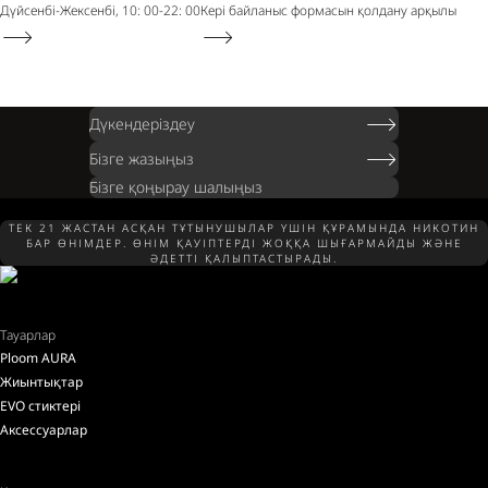
Дүйсенбі-Жексенбі, 10: 00-22: 00
Кері байланыс формасын қолдану арқылы
Дүкендеріздеу
Бізге жазыңыз
Бізге қоңырау шалыңыз
ТЕК 21 ЖАСТАН АСҚАН ТҰТЫНУШЫЛАР ҮШІН ҚҰРАМЫНДА НИКОТИН
БАР ӨНІМДЕР. ӨНІМ ҚАУІПТЕРДІ ЖОҚҚА ШЫҒАРМАЙДЫ ЖӘНЕ
ӘДЕТТІ ҚАЛЫПТАСТЫРАДЫ.
Тауарлар
Ploom AURA
Жиынтықтар
EVO стиктері
Аксессуарлар