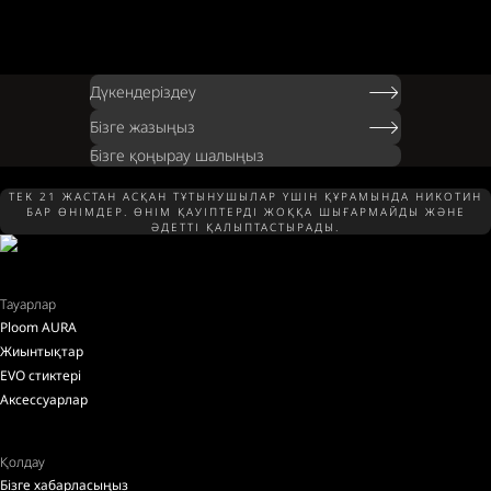
Дүкендеріздеу
Бізге жазыңыз
Бізге қоңырау шалыңыз
ТЕК 21 ЖАСТАН АСҚАН ТҰТЫНУШЫЛАР ҮШІН ҚҰРАМЫНДА НИКОТИН
БАР ӨНІМДЕР. ӨНІМ ҚАУІПТЕРДІ ЖОҚҚА ШЫҒАРМАЙДЫ ЖӘНЕ
ӘДЕТТІ ҚАЛЫПТАСТЫРАДЫ.
Тауарлар
Ploom AURA
Жиынтықтар
EVO стиктері
Аксессуарлар
Қолдау
Бізге хабарласыңыз