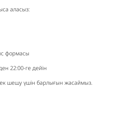
са аласыз:
ныс формасы
ен 22:00-ге дейін
ірек шешу үшін барлығын жасаймыз.