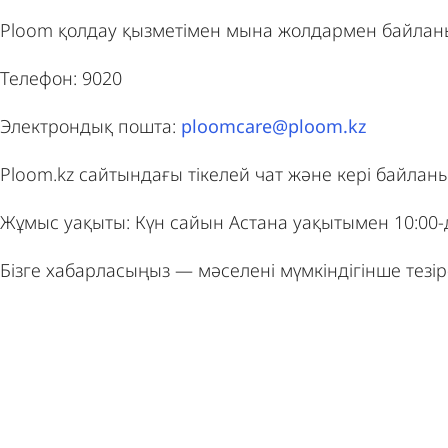
Ploom қолдау қызметімен мына жолдармен байланы
Телефон: 9020
Электрондық пошта:
ploomcare@ploom.kz
Ploom.kz сайтындағы тікелей чат және кері байла
Жұмыс уақыты: Күн сайын Астана уақытымен 10:00-д
Бізге хабарласыңыз — мәселені мүмкіндігінше тез