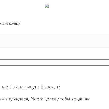
 және қолдау
алай байланысуға болады?
ңіз туындаса, Ploom қолдау тобы әрқашан