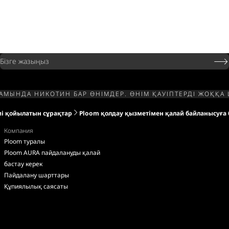
Бізге жазыңыз
РАМЫНДА НИКОТИН БАР ӨНІМДЕР. ӨНІМ ҚАУІПТЕРДІ ЖОҚҚ
і қойылатын сұрақтар
Ploom қолдау қызметімен қалай байланысуға
Компания
Ploom туралы
Ploom AURA пайдалануды қалай
бастау керек
Пайдалану шарттары
Құпиялылық саясаты