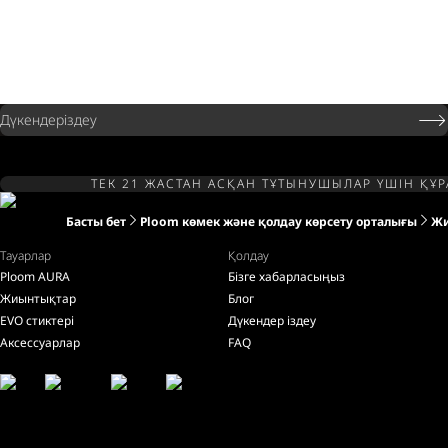
Дүкендеріздеу
ТЕК 21 ЖАСТАН АСҚАН ТҰТЫНУШЫЛАР ҮШІН ҚҰ
Басты бет
Ploom көмек және қолдау көрсету орталығы
Жи
Тауарлар
Қолдау
Ploom AURA
Бізге хабарласыңыз
Жиынтықтар
Блог
EVO стиктері
Дүкендер іздеу
Аксессуарлар
FAQ