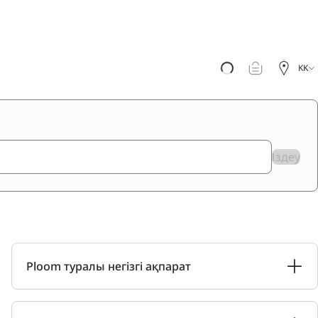
KK
Іздеу
Ploom туралы негізгі ақпарат