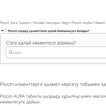
Ploom Aura туралы
Онлайн тапсырыс беру
Ploom клубы
Көмек
Ploom қолдау қызметімен қалай байланысуға болады?
Сізге қалай көмектесе аламыз?
Ploom клиенттерге қызмет көрсету тобымен қ
Ploom AURA табакты қыздыру құрылғысымен мәселе
көмектесуге дайын.