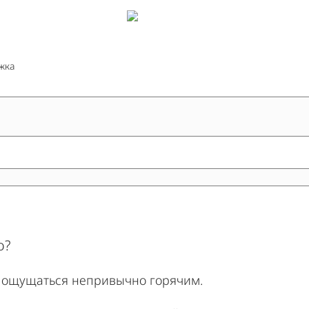
жка
о?
т ощущаться непривычно горячим.